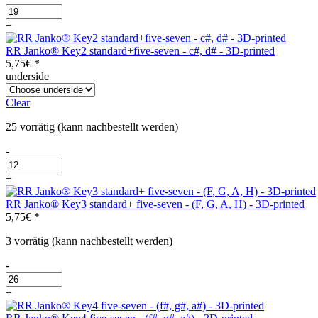
RR
Janko®
+
Key1
five-
RR Janko® Key2 standard+five-seven - c#, d# - 3D-printed
seven
5,75
€
*
-
underside
(C,
D,
Clear
E)
-
25 vorrätig (kann nachbestellt werden)
3D-
printed
-
Menge
RR
Janko®
+
Key2
standard+five-
RR Janko® Key3 standard+ five-seven - (F, G, A, H) - 3D-printed
seven
5,75
€
*
-
c#,
3 vorrätig (kann nachbestellt werden)
d#
-
-
RR
3D-
Janko®
printed
+
Key3
Menge
standard+