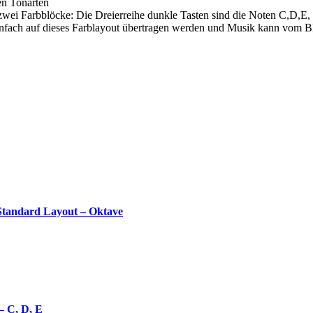
en Tonarten
 zwei Farbblöcke: Die Dreierreihe dunkle Tasten sind die Noten C,D,E, 
infach auf dieses Farblayout übertragen werden und Musik kann vom Bl
tandard Layout – Oktave
– C, D, E