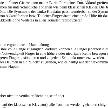
wie auf einer Gitarre kann man z.B. die Form eines Dur-Akkord greifen
rmen für unterschiedliche Tonarten wie beim klassischen Klavier. ‎Die 
ne. Die Symmetrie der Janko Klaviatur passt wunderbar zu der Symmetr
 von Akkordformen bzw. Tonleiter-Fingersätzen eine große Hilfe für da
korde ohne Weiteres in allen Tonarten reproduzieren. ‎
 eine ergonomische Handhaltung
r ihre volle Länge zugänglich, dadurch können alle Finger jederzeit in e
ie Notwendigkeit Finger in eine höhere oder niedrigere Reihe bewegen
ngeren Finger positionieren und zu jedem Zeitpunkt untersetzt werden.
s der Daumen in ein “Loch” zu greifen, wie es häufig auf der herkömmlic
ehmen Haptik
aber nicht in vertikaler Richtung stattfindet
 auf der klassischen Klaviatur), alle Tonarten werden gleichberechtigt