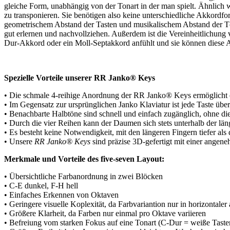
gleiche Form, unabhängig von der Tonart in der man spielt. Ähnlich 
zu transponieren. Sie benötigen also keine unterschiedliche Akkordfo
geometrischem Abstand der Tasten und musikalischem Abstand der Tö
gut erlernen und nachvollziehen. ‎Außerdem ist die Vereinheitlichung
Dur-Akkord oder ein Moll-Septakkord anfühlt und sie können diese Ak
Spezielle Vorteile unserer RR Janko® Keys
•⁠ ⁠Die schmale 4-reihige Anordnung der RR Janko® Keys ermöglicht
•⁠ Im Gegensatz zur ursprünglichen Janko Klaviatur ist jede Taste übe
•⁠ Benachbarte Halbtöne sind schnell und einfach zugänglich, ohne d
•⁠ ⁠Durch die vier Reihen kann der Daumen sich stets unterhalb der lä
•⁠ ⁠Es besteht keine Notwendigkeit, mit den längeren Fingern tiefer al
•⁠ ⁠Unsere
RR Janko® Keys
sind präzise 3D-gefertigt mit einer angen
Merkmale und Vorteile des five-seven Layout:
•⁠ ⁠Übersichtliche Farbanordnung in zwei Blöcken
•⁠ ⁠C-E dunkel, F-H hell
•⁠ ⁠Einfaches Erkennen von Oktaven
•⁠ ⁠Geringere visuelle Koplexität, da Farbvariantion nur in horizontaler 
•⁠ ⁠Größere Klarheit, da Farben nur einmal pro Oktave variieren
•⁠ ⁠Befreiung vom starken Fokus auf eine Tonart (C-Dur = weiße Tasten