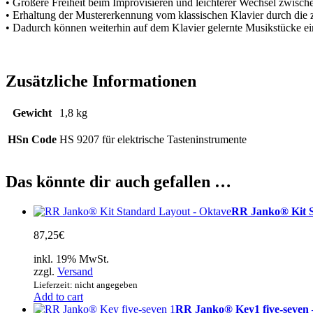
•⁠ ⁠Größere Freiheit beim Improvisieren und leichterer Wechsel zwisch
•⁠ ⁠Erhaltung der Mustererkennung vom klassischen Klavier durch die
•⁠ ⁠Dadurch können weiterhin auf dem Klavier gelernte Musikstücke e
Zusätzliche Informationen
Gewicht
1,8 kg
HSn Code
HS 9207 für elektrische Tasteninstrumente
Das könnte dir auch gefallen …
RR Janko® Kit S
87,25
€
inkl. 19% MwSt.
zzgl.
Versand
Lieferzeit: nicht angegeben
Add to cart
RR Janko® Key1 five-seven 