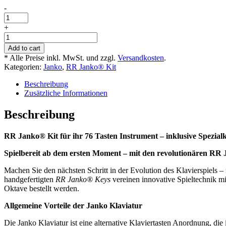
-
Montagehilfe
RR
+
Janko®
RR
Keys
Janko®
Add to cart
Menge
Kit
* Alle Preise inkl. MwSt. und zzgl.
Versandkosten
.
five-
Kategorien:
Janko
,
RR Janko® Kit
seven
Layout
Beschreibung
-
Zusätzliche Informationen
3D-
printed
Beschreibung
-
76
RR Janko® Kit für ihr 76 Tasten Instrument – inklusive Spezia
Keys
Bundle
Spielbereit ab dem ersten Moment – mit den revolutionären R
Menge
Machen Sie den nächsten Schritt in der Evolution des Klavierspiels –
handgefertigten
RR Janko® Keys
vereinen innovative Spieltechnik m
Oktave bestellt werden.
Allgemeine Vorteile der Janko Klaviatur
Die Janko Klaviatur ist eine alternative Klaviertasten Anordnung, di