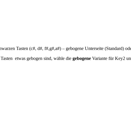
warzen Tasten (c#, d#, f#,g#,a#) – gebogene Unterseite (Standard) ode
 Tasten etwas gebogen sind, wähle die
gebogene
Variante für Key2 un