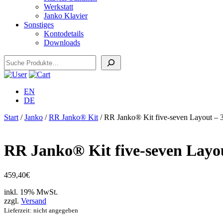
Werkstatt
Janko Klavier
Sonstiges
Kontodetails
Downloads
Suchen
EN
DE
Start
/
Janko
/
RR Janko® Kit
/ RR Janko® Kit five-seven Layout – 
RR Janko® Kit five-seven Layou
459,40
€
inkl. 19% MwSt.
zzgl.
Versand
Lieferzeit: nicht angegeben