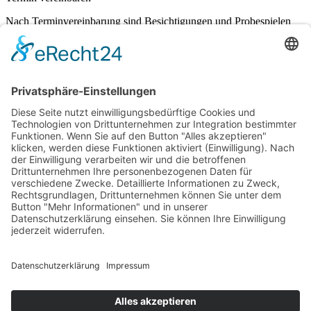
Nach Terminvereinbarung sind Besichtigungen und Probespielen
jederzeit gerne möglich.
Kontakt aufnehmen
Links
RR Janko
Klappenbremse
Klavierstimmen
Downloads
Shop
Rechtliches
Impressum
Datenschutz
AGB
Widerrufsbelehrung
Barrierefreiheitserklärung
Versandarten
Zahlungsarten
© 2026
Reinert-Piano
All rights reserved