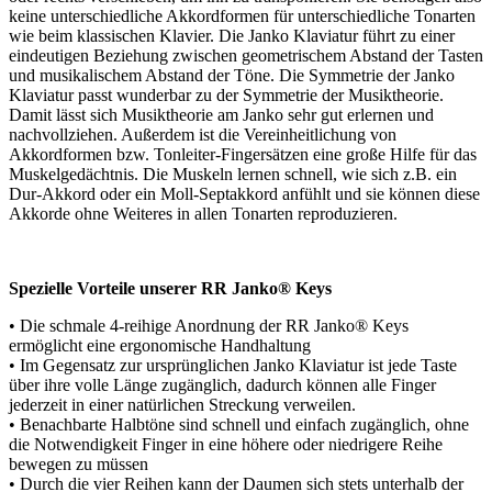
keine unterschiedliche Akkordformen für unterschiedliche Tonarten
wie beim klassischen Klavier. ‎Die Janko Klaviatur führt zu einer
eindeutigen Beziehung zwischen geometrischem Abstand der Tasten
und musikalischem Abstand der Töne. Die Symmetrie der Janko
Klaviatur passt wunderbar zu der Symmetrie der Musiktheorie.
Damit lässt sich Musiktheorie am Janko sehr gut erlernen und
nachvollziehen. ‎Außerdem ist die Vereinheitlichung von
Akkordformen bzw. Tonleiter-Fingersätzen eine große Hilfe für das
Muskelgedächtnis. Die Muskeln lernen schnell, wie sich z.B. ein
Dur-Akkord oder ein Moll-Septakkord anfühlt und sie können diese
Akkorde ohne Weiteres in allen Tonarten reproduzieren. ‎
Spezielle Vorteile unserer RR Janko® Keys
•⁠ ⁠Die schmale 4-reihige Anordnung der RR Janko® Keys
ermöglicht eine ergonomische Handhaltung
•⁠ Im Gegensatz zur ursprünglichen Janko Klaviatur ist jede Taste
über ihre volle Länge zugänglich, dadurch können alle Finger
jederzeit in einer natürlichen Streckung verweilen.
•⁠ Benachbarte Halbtöne sind schnell und einfach zugänglich, ohne
die Notwendigkeit Finger in eine höhere oder niedrigere Reihe
bewegen zu müssen
•⁠ ⁠Durch die vier Reihen kann der Daumen sich stets unterhalb der