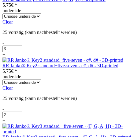
5,75
€
*
underside
Clear
25 vorrätig (kann nachbestellt werden)
-
RR
Janko®
+
Key1
five-
RR Janko® Key2 standard+five-seven - c#, d# - 3D-printed
seven
5,75
€
*
-
underside
(C,
D,
Clear
E)
-
25 vorrätig (kann nachbestellt werden)
3D-
printed
-
Menge
RR
Janko®
+
Key2
standard+five-
seven