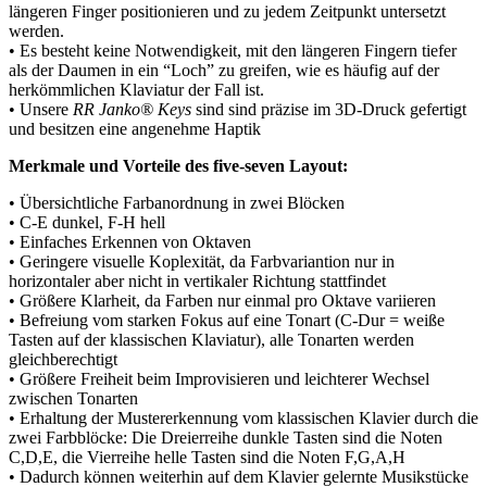
längeren Finger positionieren und zu jedem Zeitpunkt untersetzt
werden.
•⁠ ⁠Es besteht keine Notwendigkeit, mit den längeren Fingern tiefer
als der Daumen in ein “Loch” zu greifen, wie es häufig auf der
herkömmlichen Klaviatur der Fall ist.
•⁠ ⁠Unsere
RR Janko® Keys
sind sind präzise im 3D-Druck gefertigt
und besitzen eine angenehme Haptik
Merkmale und Vorteile des five-seven Layout:
•⁠ ⁠Übersichtliche Farbanordnung in zwei Blöcken
•⁠ ⁠C-E dunkel, F-H hell
•⁠ ⁠Einfaches Erkennen von Oktaven
•⁠ ⁠Geringere visuelle Koplexität, da Farbvariantion nur in
horizontaler aber nicht in vertikaler Richtung stattfindet
•⁠ ⁠Größere Klarheit, da Farben nur einmal pro Oktave variieren
•⁠ ⁠Befreiung vom starken Fokus auf eine Tonart (C-Dur = weiße
Tasten auf der klassischen Klaviatur), alle Tonarten werden
gleichberechtigt
•⁠ ⁠Größere Freiheit beim Improvisieren und leichterer Wechsel
zwischen Tonarten
•⁠ ⁠Erhaltung der Mustererkennung vom klassischen Klavier durch die
zwei Farbblöcke: Die Dreierreihe dunkle Tasten sind die Noten
C,D,E, die Vierreihe helle Tasten sind die Noten F,G,A,H
•⁠ ⁠Dadurch können weiterhin auf dem Klavier gelernte Musikstücke