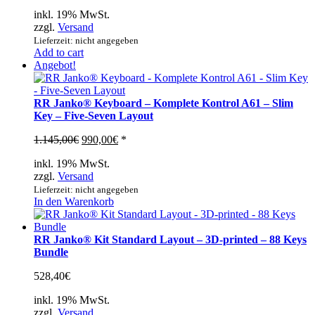
inkl. 19% MwSt.
zzgl.
Versand
Lieferzeit: nicht angegeben
Add to cart
Angebot!
RR Janko® Keyboard – Komplete Kontrol A61 – Slim
Key – Five-Seven Layout
Ursprünglicher
Aktueller
1.145,00
€
990,00
€
*
Preis
Preis
inkl. 19% MwSt.
war:
ist:
zzgl.
Versand
1.145,00€
990,00€.
Lieferzeit: nicht angegeben
In den Warenkorb
RR Janko® Kit Standard Layout – 3D-printed – 88 Keys
Bundle
528,40
€
inkl. 19% MwSt.
zzgl.
Versand