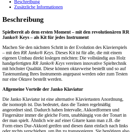
Layout
Beschreibung
a#)
-
Zusätzliche Informationen
-
Oktave
3D-
-
Beschreibung
printed
3D-
Menge
printed
Spielbereit ab dem ersten Moment – mit den revolutionären RR
Menge
Janko®
Keys – als Kit für jedes Instrument
Machen Sie den nächsten Schritt in der Evolution des Klavierspiels
– mit den
RR Janko® Keys
. Dieses Kit ist für alle, die mit einem
eigenen Umbau direkt loslegen möchten: Die vollständig aus Holz
handgefertigten
RR Janko® Keys
vereinen innovative Spieltechnik
mit höchster Qualität. Diese können oktavweise bestellt und so auf
Tastenumfang Ihres Instruments angepasst werden oder zum Testen
nur eine Oktave bestellt werden.
Allgemeine Vorteile der Janko Klaviatur
Die Janko Klaviatur ist eine alternative Klaviertasten Anordnung,
die isomorph ist. Das bedeutet, dass die Tasten regelmäßig
angeordnet sind. Dadurch haben Intervalle, Akkordformen und
Fingersätze immer die gleiche Form, unabhängig von der Tonart in
der man spielt. Ähnlich wie auf einer Gitarre kann man z.B. die
Form eines Dur-Akkord greifen und diesen dann einfach nach links
oder rechts verschieben, um ihn zu transponieren. Sie benötigen also