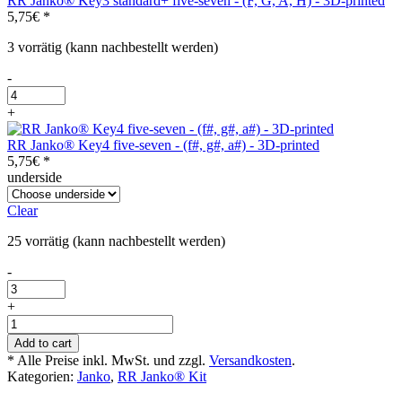
RR Janko® Key3 standard+ five-seven - (F, G, A, H) - 3D-printed
-
5,75
€
*
c#,
d#
3 vorrätig (kann nachbestellt werden)
-
3D-
-
RR
printed
Janko®
Menge
+
Key3
standard+
RR Janko® Key4 five-seven - (f#, g#, a#) - 3D-printed
five-
5,75
€
*
seven
underside
-
(F,
Clear
G,
A,
25 vorrätig (kann nachbestellt werden)
H)
-
-
3D-
RR
printed
Janko®
+
Menge
Key4
RR
five-
Janko®
Add to cart
seven
Kit
* Alle Preise inkl. MwSt. und zzgl.
Versandkosten
.
-
five-
Kategorien:
Janko
,
RR Janko® Kit
(f#,
seven
g#,