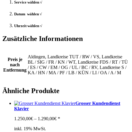
Service wählen √
Datum wählen √
Uhrzeit wählen √
Zusätzliche Informationen
Aldingen, Landkreise TUT / RW / VS, Landkreise
Preis je
BL / SIG / FR / KN / WT, Landkreise FDS / RT / TÜ
nach
/ ES / CW / EM / OG / UL / BC / RV, Landkreise S /
Entfernung
KA / HN / MA / PF / LB / KÜN / LI / OA / A / M
Ähnliche Produkte
Grosser Kundendienst
Klavier
Preisspanne:
1.250,00
€
–
1.290,00
€
*
1.250,00€
inkl. 19% MwSt.
bis