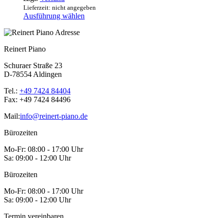
Lieferzeit: nicht angegeben
können
Dieses
Ausführung wählen
auf
Produkt
der
weist
Produktseite
mehrere
gewählt
Reinert Piano
Varianten
werden
auf.
Schuraer Straße 23
Die
D-78554 Aldingen
Optionen
können
Tel.:
+49 7424 84404
auf
Fax:
+49 7424 84496
der
Produktseite
Mail:
info@reinert-piano.de
gewählt
werden
Bürozeiten
Mo-Fr:
08:00 - 17:00 Uhr
Sa:
09:00 - 12:00 Uhr
Bürozeiten
Mo-Fr:
08:00 - 17:00 Uhr
Sa:
09:00 - 12:00 Uhr
Termin vereinbaren