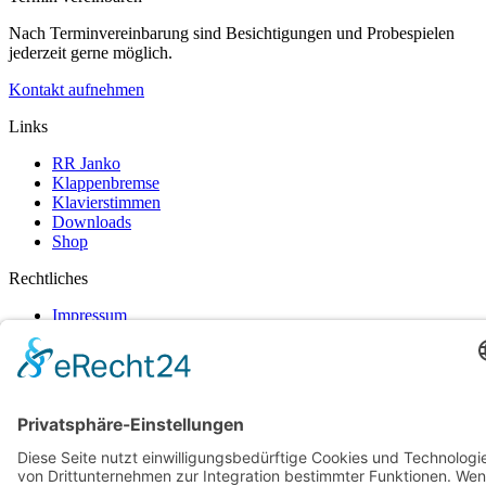
Nach Terminvereinbarung sind Besichtigungen und Probespielen
jederzeit gerne möglich.
Kontakt aufnehmen
Links
RR Janko
Klappenbremse
Klavierstimmen
Downloads
Shop
Rechtliches
Impressum
Datenschutz
AGB
Widerrufsbelehrung
Barrierefreiheitserklärung
Versandarten
Zahlungsarten
© 2026
Reinert-Piano
All rights reserved