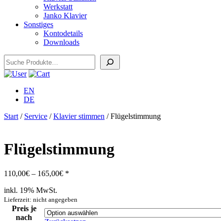
Werkstatt
Janko Klavier
Sonstiges
Kontodetails
Downloads
Suchen
EN
DE
Start
/
Service
/
Klavier stimmen
/ Flügelstimmung
Flügelstimmung
Preisspanne:
110,00
€
–
165,00
€
*
110,00€
inkl. 19% MwSt.
bis
165,00€
Lieferzeit: nicht angegeben
Preis je
nach