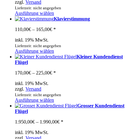
zzgl.
Versand
1.290,00€
Lieferzeit: nicht angegeben
Dieses
Ausführung wählen
Produkt
Klavierstimmung
weist
Preisspanne:
110,00
€
–
165,00
€
*
mehrere
110,00€
Varianten
inkl. 19% MwSt.
bis
auf.
165,00€
Lieferzeit: nicht angegeben
Die
Dieses
Ausführung wählen
Optionen
Produkt
Kleiner Kundendienst
können
weist
Flügel
auf
mehrere
der
Preisspanne:
170,00
€
–
225,00
€
*
Varianten
Produktseite
170,00€
auf.
gewählt
inkl. 19% MwSt.
bis
Die
werden
zzgl.
Versand
225,00€
Optionen
Lieferzeit: nicht angegeben
können
Dieses
Ausführung wählen
auf
Produkt
Grosser Kundendienst
der
weist
Flügel
Produktseite
mehrere
gewählt
Preisspanne:
1.950,00
€
–
1.990,00
€
*
Varianten
werden
1.950,00€
auf.
inkl. 19% MwSt.
bis
Die
zzgl.
Versand
1.990,00€
Optionen